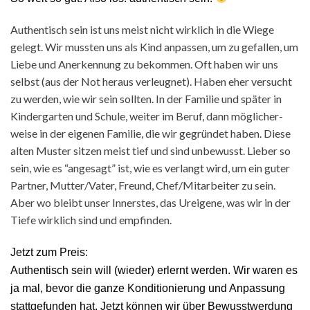
Authen­tisch sein ist uns meist nicht wirk­lich in die Wiege
gelegt. Wir mussten uns als Kind anpassen, um zu gefall­en, um
Liebe und Anerken­nung zu bekom­men. Oft haben wir uns
selb­st (aus der Not her­aus ver­leugnet). Haben eher ver­sucht
zu wer­den, wie wir sein soll­ten. In der Fam­i­lie und später in
Kinder­garten und Schule, weit­er im Beruf, dann möglicher­
weise in der eige­nen Fam­i­lie, die wir gegrün­det haben. Diese
alten Muster sitzen meist tief und sind unbe­wusst. Lieber so
sein, wie es “ange­sagt” ist, wie es ver­langt wird, um ein guter
Part­ner, Mutter/Vater, Fre­und, Chef/Mitarbeiter zu sein.
Aber wo bleibt unser Inner­stes, das Ure­igene, was wir in der
Tiefe wirk­lich sind und empfinden.
Jet­zt zum Preis:
Authen­tisch sein will (wieder) erlernt wer­den. Wir waren es
ja mal, bevor die ganze Kon­di­tion­ierung und Anpas­sung
stattge­fun­den hat. Jet­zt kön­nen wir über Bewusst­wer­dung