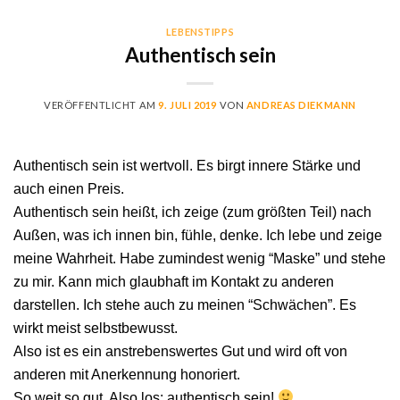
Skip
to
LEBENSTIPPS
Authentisch sein
content
VERÖFFENTLICHT AM
9. JULI 2019
VON
ANDREAS DIEKMANN
Authen­tisch sein ist wertvoll. Es birgt innere Stärke und
auch einen Preis.
Authen­tisch sein heißt, ich zeige (zum größten Teil) nach
Außen, was ich innen bin, füh­le, denke. Ich lebe und zeige
meine Wahrheit. Habe zumin­d­est wenig “Maske” und ste­he
zu mir. Kann mich glaub­haft im Kon­takt zu anderen
darstellen. Ich ste­he auch zu meinen “Schwächen”. Es
wirkt meist selb­st­be­wusst.
Also ist es ein anstrebenswertes Gut und wird oft von
anderen mit Anerken­nung hon­ori­ert.
So weit so gut. Also los: authen­tisch sein!