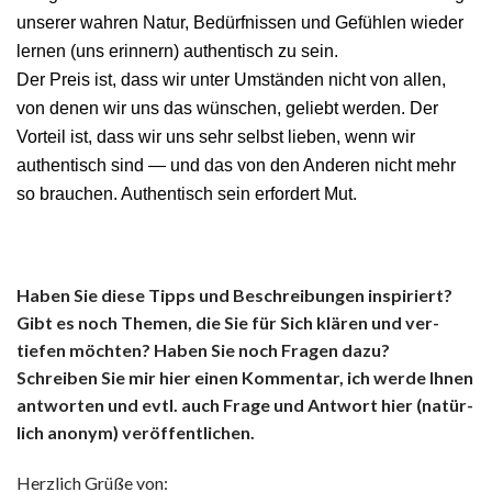
unser­er wahren Natur, Bedürfnis­sen und Gefühlen wieder
ler­nen (uns erin­nern) authen­tisch zu sein.
Der Preis ist, dass wir unter Umstän­den nicht von allen,
von denen wir uns das wün­schen, geliebt wer­den. Der
Vorteil ist, dass wir uns sehr selb­st lieben, wenn wir
authen­tisch sind — und das von den Anderen nicht mehr
so brauchen. Authen­tisch sein erfordert Mut.
Haben Sie diese Tipps und Beschrei­bun­gen inspiri­ert?
Gibt es noch The­men, die Sie für Sich klären und ver­
tiefen möcht­en? Haben Sie noch Fra­gen dazu?
Schreiben Sie mir hier einen Kom­men­tar,
ich werde Ihnen
antworten und evtl. auch Frage und Antwort hier (natür­
lich anonym) veröffentlichen.
Her­zlich Grüße von: